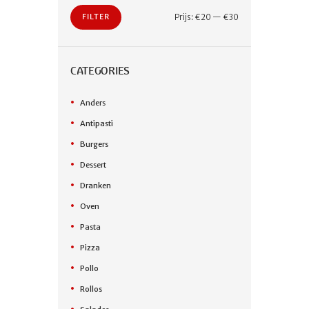
Min.
Max.
Prijs:
€20
—
€30
FILTER
prijs
prijs
CATEGORIES
Anders
Antipasti
Burgers
Dessert
Dranken
Oven
Pasta
Pizza
Pollo
Rollos