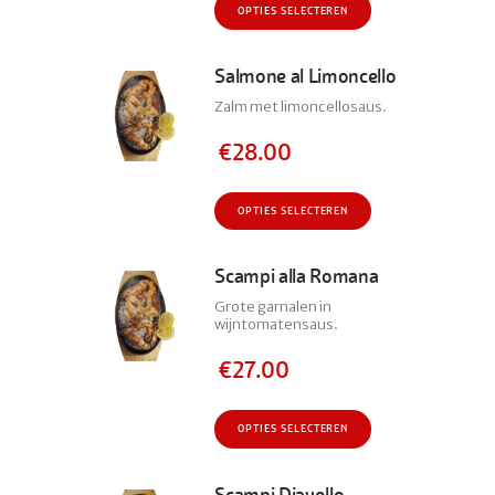
Dit
OPTIES SELECTEREN
op
product
de
heeft
productpagina
meerdere
Salmone al Limoncello
variaties.
Zalm met limoncellosaus.
Deze
optie
€
28.00
kan
gekozen
Dit
worden
OPTIES SELECTEREN
product
op
heeft
de
meerdere
Scampi alla Romana
productpagina
variaties.
Grote garnalen in
Deze
wijntomatensaus.
optie
kan
€
27.00
gekozen
worden
Dit
OPTIES SELECTEREN
op
product
de
heeft
productpagina
meerdere
Scampi Diavollo