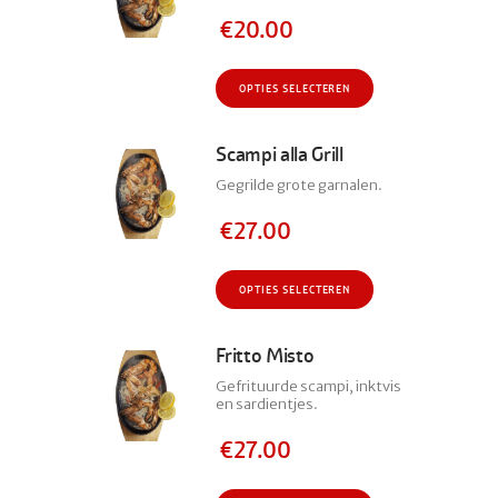
€
20.00
Dit
OPTIES SELECTEREN
product
heeft
meerdere
Scampi alla Grill
variaties.
Gegrilde grote garnalen.
Deze
optie
€
27.00
kan
gekozen
Dit
worden
OPTIES SELECTEREN
product
op
heeft
de
meerdere
Fritto Misto
productpagina
variaties.
Gefrituurde scampi, inktvis
Deze
en sardientjes.
optie
kan
€
27.00
gekozen
worden