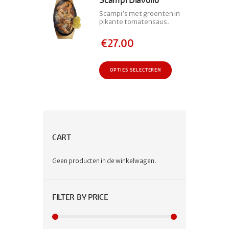
variaties.
Scampi’s met groenten in
Deze
pikante tomatensaus.
optie
kan
€
27.00
gekozen
worden
Dit
OPTIES SELECTEREN
op
product
de
heeft
productpagina
meerdere
variaties.
Deze
optie
CART
kan
gekozen
Geen producten in de winkelwagen.
worden
op
de
productpagina
FILTER BY PRICE