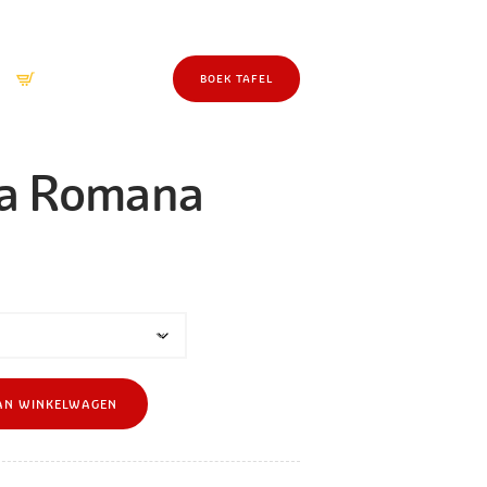
0 Items
-
€0.00
BOEK TAFEL
la Romana
AN WINKELWAGEN