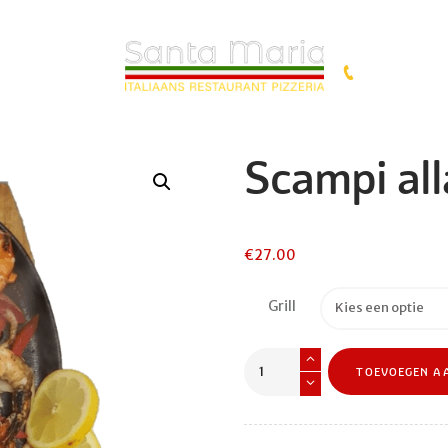
0455743625
Scampi al
€
27.00
Grill
Scampi
TOEVOEGEN A
alla
Romana
aantal