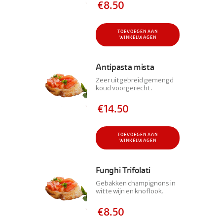
€
8.50
TOEVOEGEN AAN
WINKELWAGEN
Antipasta mista
Zeer uitgebreid gemengd
koud voorgerecht.
€
14.50
TOEVOEGEN AAN
WINKELWAGEN
Funghi Trifolati
Gebakken champignons in
witte wijn en knoflook.
€
8.50