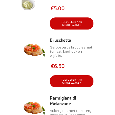
€
5.00
TOEVOEGEN AAN
WINKELWAGEN
Bruschetta
Geroosterde broodjes met
tomaat, knoflook en
olijfolie.
€
6.50
TOEVOEGEN AAN
WINKELWAGEN
Parmigiana di
Melanzane
Aubergines met tomaten,
mozzarella uit de oven.