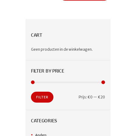
CART
Geen producten in de winkelwagen.
FILTER BY PRICE
Min.
Max.
Prijs:
€0
—
€20
FILTER
prijs
prijs
CATEGORIES
Anders