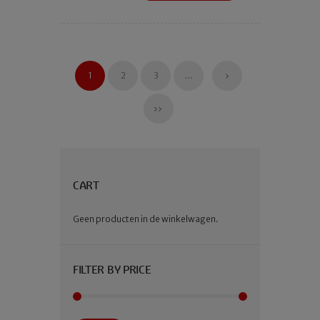
productpagina
heeft
meerdere
variaties.
Deze
optie
1
2
3
…
kan
gekozen
worden
op
de
productpagina
CART
Geen producten in de winkelwagen.
FILTER BY PRICE