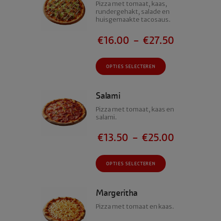
Pizza met tomaat, kaas,
rundergehakt, salade en
huisgemaakte tacosaus.
€
16.00
–
€
27.50
Dit
OPTIES SELECTEREN
product
heeft
meerdere
Salami
variaties.
Pizza met tomaat, kaas en
Deze
salami.
optie
kan
€
13.50
–
€
25.00
gekozen
worden
Dit
OPTIES SELECTEREN
op
product
de
heeft
productpagina
meerdere
Margeritha
variaties.
Pizza met tomaat en kaas.
Deze