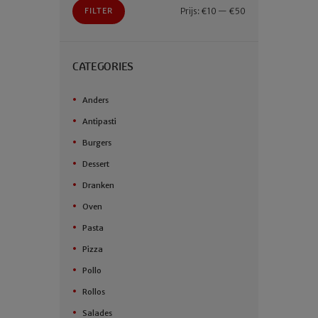
Min.
Max.
Prijs:
€10
—
€50
FILTER
prijs
prijs
CATEGORIES
Anders
Antipasti
Burgers
Dessert
Dranken
Oven
Pasta
Pizza
Pollo
Rollos
Salades