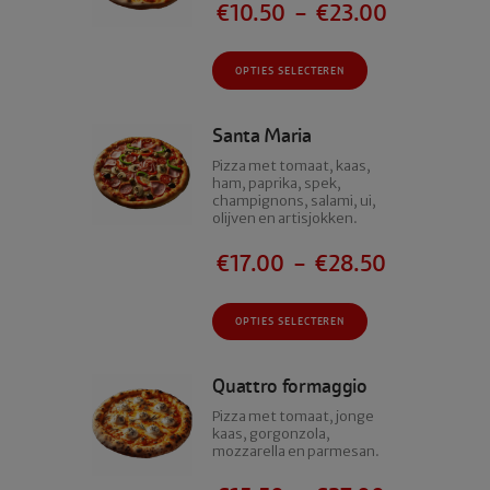
optie
€
10.50
–
€
23.00
kan
gekozen
Dit
worden
OPTIES SELECTEREN
product
op
heeft
de
meerdere
Santa Maria
productpagina
variaties.
Pizza met tomaat, kaas,
Deze
ham, paprika, spek,
champignons, salami, ui,
optie
olijven en artisjokken.
kan
gekozen
€
17.00
–
€
28.50
worden
op
Dit
de
OPTIES SELECTEREN
product
productpagina
heeft
meerdere
Quattro formaggio
variaties.
Pizza met tomaat, jonge
Deze
kaas, gorgonzola,
mozzarella en parmesan.
optie
kan