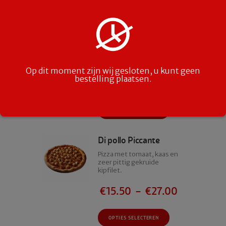
worden
Dit
OPTIES SELECTEREN
op
product
de
heeft
productpagina
meerdere
Hawaï
variaties.
Pizza met tomaat, kaas,
Deze
ham en ananas.
Op dit moment zijn wij gesloten, u kunt geen
optie
bestelling plaatsen.
kan
€
14.50
–
€
26.00
gekozen
worden
Dit
OPTIES SELECTEREN
op
product
de
heeft
productpagina
meerdere
Di pollo Piccante
variaties.
Pizza met tomaat, kaas en
Deze
zeer pittig gekruide
kipfilet.
optie
kan
€
15.50
–
€
27.00
gekozen
worden
op
Dit
OPTIES SELECTEREN
de
product