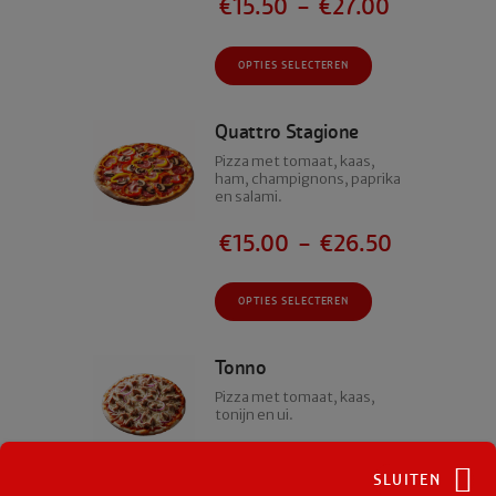
€
15.50
–
€
27.00
gekozen
worden
op
Dit
OPTIES SELECTEREN
de
product
productpagina
heeft
meerdere
Quattro Stagione
variaties.
Pizza met tomaat, kaas,
Deze
ham, champignons, paprika
en salami.
optie
kan
€
15.00
–
€
26.50
gekozen
worden
op
Dit
OPTIES SELECTEREN
de
product
productpagina
heeft
meerdere
Tonno
variaties.
Pizza met tomaat, kaas,
Deze
tonijn en ui.
optie
kan
€
15.00
–
€
26.50
gekozen
SLUITEN