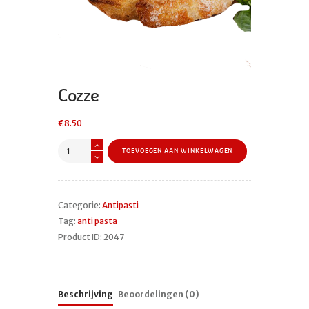
Cozze
€
8.50
Cozze
TOEVOEGEN AAN WINKELWAGEN
aantal
Categorie:
Antipasti
Tag:
anti pasta
Product ID:
2047
Beschrijving
Beoordelingen (0)