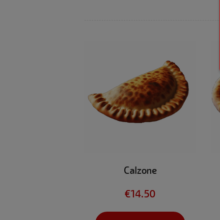
Calzone
€
14.50
Dit