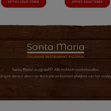
OPTIES SELECTEREN
OPTIES SELECTEREN
product
heeft
meerdere
variaties.
Deze
optie
kan
gekozen
worden
op
de
gina
productpagina
Santa Maria Landgraaf© Alle rechten voorbehouden.
dingen dienen alleen ter illustratie en kunnen afwijken van het eindp