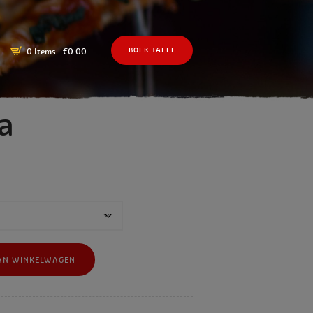
0 Items
-
€0.00
BOEK TAFEL
a
AN WINKELWAGEN