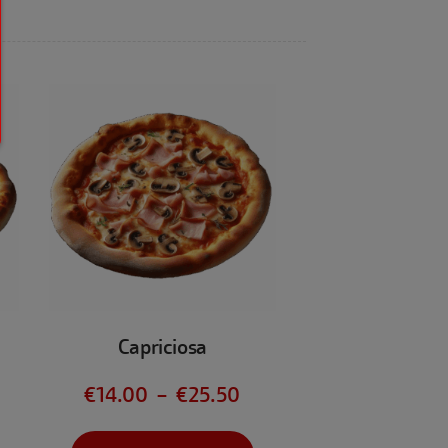
Capriciosa
€
14.00
–
€
25.50
Dit
Dit