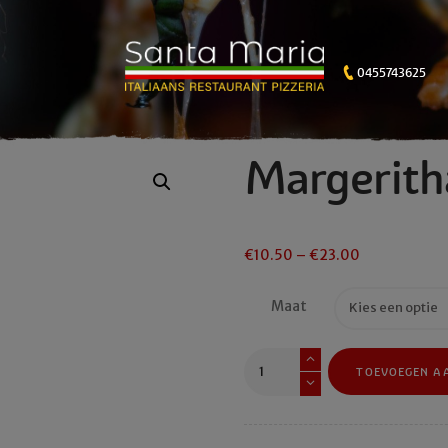
0455743625
Margerith
€
10.50
–
€
23.00
Maat
Margeritha
TOEVOEGEN A
aantal