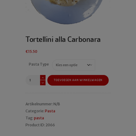
Tortellini alla Carbonara
€
15.50
Pasta Type
Tortellini
TOEVOEGEN AAN WINKELWAGEN
alla
Carbonara
aantal
Artikelnummer:
N/B
Categorie:
Pasta
Tag:
pasta
Product ID:
2066