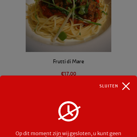
Frutti di Mare
€
17.00
Dit
SLUITEN
OPTIES SELECTEREN
product
heeft
meerdere
variaties.
Deze
optie
kan
Op dit moment zijn wij gesloten, u kunt geen