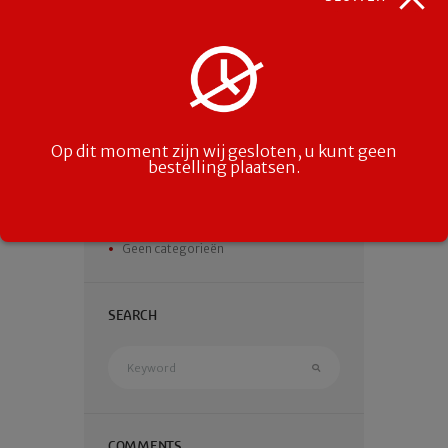
Add Comment
Je moet
ingelogd zijn op
om een reactie te
plaatsen.
Op dit moment zijn wij gesloten, u kunt geen
bestelling plaatsen.
CATEGORIES
Geen categorieën
SEARCH
COMMENTS