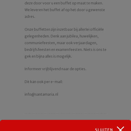
deze door voor u een buffet op maat te maken.
We leveren het buffet af op het door u gewenste
adres.
Onze buffetten zijn inzetbaar bij allerlei officiële
gelegenheden. Denk aan jubilea, huwelijken,
communiefeesten, maar ook verjaardagen,
bedrijfsfeesten en examenfeesten. Niets is ons te
gek en bijna alles is mogelijk.
Informeer vrijblijvend naar de opties.
Dit kan ook per e-mail:
info@santamaria.nl
SLUITEN