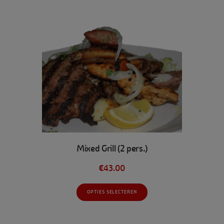
optie
kan
gekozen
worden
op
de
productpagina
Mixed Grill (2 pers.)
€
43.00
Dit
OPTIES SELECTEREN
product
heeft
meerdere