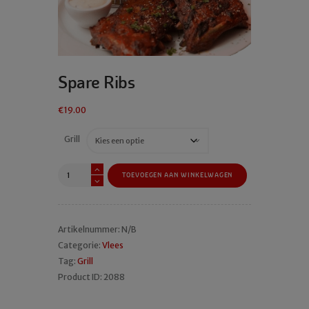
Spare Ribs
€
19.00
Grill
Spare
TOEVOEGEN AAN WINKELWAGEN
Ribs
aantal
Artikelnummer:
N/B
Categorie:
Vlees
Tag:
Grill
Product ID:
2088