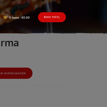
0 Items
-
€0.00
BOEK TAFEL
arma
AN WINKELWAGEN