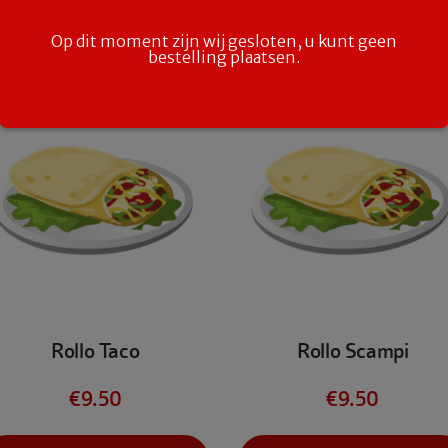
Op dit moment zijn wij gesloten, u kunt geen
bestelling plaatsen.
Rollo Taco
Rollo Scampi
€
9.50
€
9.50