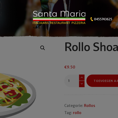
0455743625
Rollo Sho
€
9.50
Rollo
TOEVOEGEN A
Shoarma
aantal
Categorie:
Rollos
Tag:
rollo