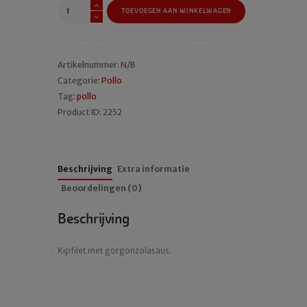
Pollo
TOEVOEGEN AAN WINKELWAGEN
alla
Gorgonzola
aantal
Artikelnummer:
N/B
Categorie:
Pollo
Tag:
pollo
Product ID:
2252
Beschrijving
Extra informatie
Beoordelingen (0)
Beschrijving
Kipfilet met gorgonzolasaus.