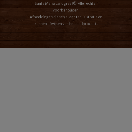
de
Santa Maria Landgraaf© Alle rechten
productpagina
voorbehouden.
Afbeeldingen dienen alleen ter illustratie en
kunnen afwijken van het eindproduct.