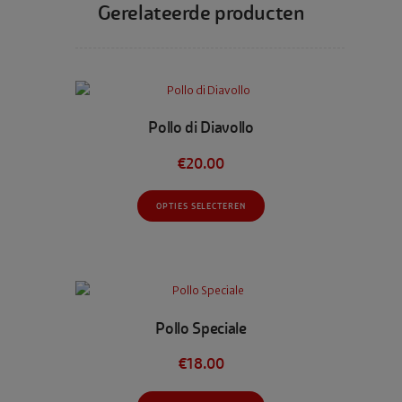
Gerelateerde producten
Pollo di Diavollo
€
20.00
Dit
OPTIES SELECTEREN
product
heeft
meerdere
variaties.
Deze
optie
Pollo Speciale
kan
gekozen
€
18.00
worden
op
Dit