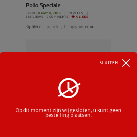
Pollo Speciale
STARTED
MAY 8, 2019
IN
VLEES
586
VIEWS
0
COMMENTS
0
LIKES
Kipfilet met paprika, champignon en ui.
CATEGORIES
SLUITEN
Geen categorieën
SEARCH
Op dit moment zijn wij gesloten, u kunt geen
bestelling plaatsen.
COMMENTS