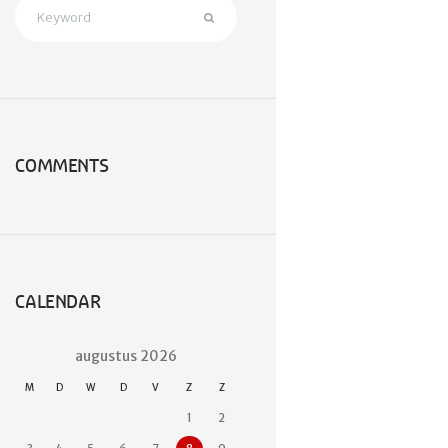
COMMENTS
CALENDAR
augustus
2026
M
D
W
D
V
Z
Z
1
2