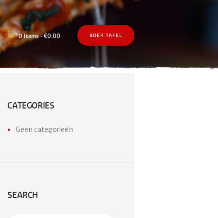
0 Items
-
€0.00
BOEK TAFEL
CATEGORIES
Geen categorieën
SEARCH