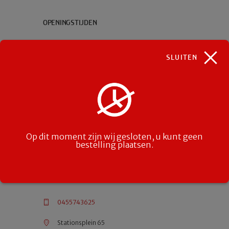
OPENINGSTIJDEN
Maandag:
Gesloten
Dinsdag:
Gesloten
SLUITEN
Woensdag 16:00 - 23:00
Donderdag 16:00 - 23:00
Vrijdag: 16:00 - 23:00
Zaterdag: 16:00 - 23:00
Zondag: 16:00 - 23:00
Op dit moment zijn wij gesloten, u kunt geen
Keuken open tot 22:00
bestelling plaatsen.
CONTACT
0455743625
Stationsplein 65