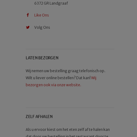
6372 GR Landgraaf
Like Ons
Volg Ons
LATEN BEZORGEN
Wij nemen uw bestelling graag telefonisch op.
Wilt u liever online bestellen? Dat kan!
Wij
bezorgen ook via onze website.
ZELF AFHALEN
Als u ervoor kiest om het eten zelf af te halen kan
dat door uw bestelling in het restaurant door te