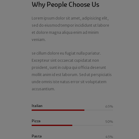
Why People Choose Us
Lorem ipsum dolor sit amet, adipisicing elit,
sed do eiusmod tempor incididunt ut labore
et dolore magna aliqua enim ad minim
veniam.
se cillum dolore eu fugiat nulla pariatur.
Excepteur sint occaecat cupidatat non
proident, sunt in culpa qui officia deserunt
mollit anim id est laborum. Sed ut perspiciatis
unde omnis iste natus error sit voluptatem
accusantium.
Italian
65%
Pizza
50%
Pasta
45%