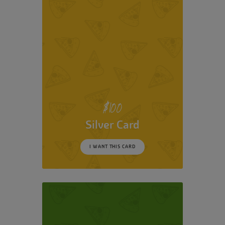
$
100
Silver Card
I WANT THIS CARD